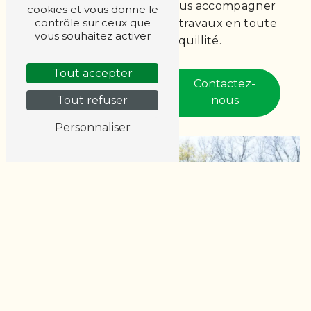
équipe dévouée pour vous accompagner
cookies et vous donne le
contrôle sur ceux que
dans la réalisation de vos travaux en toute
vous souhaitez activer
sécurité et tranquillité.
Tout accepter
En savoir
Contactez-
Tout refuser
plus
nous
Personnaliser